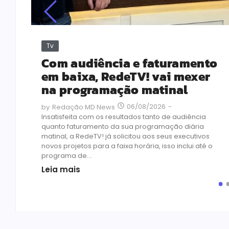
Tv
MEC
Com audiência e faturamento
em baixa, RedeTV! vai mexer
na programação matinal
o
06/08/2026
-
by
Redação MD News
assou
Insatisfeita com os resultados tanto de audiência
 se
quanto faturamento da sua programação diária
matinal, a RedeTV! já solicitou aos seus executivos
novos projetos para a faixa horária, isso inclui até o
programa de...
Leia mais