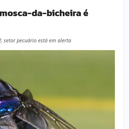
 mosca-da-bicheira é
; setor pecuário está em alerta