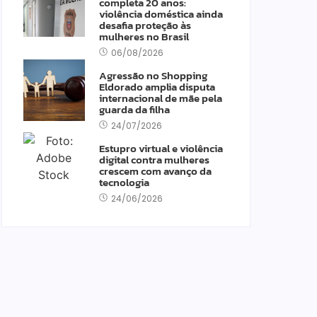
completa 20 anos:
violência doméstica ainda
desafia proteção às
mulheres no Brasil
06/08/2026
Agressão no Shopping
Eldorado amplia disputa
internacional de mãe pela
guarda da filha
v
24/07/2026
and e Luciana Gimenez se
Estupro virtual e violência
digital contra mulheres
ncaminham para fechar
crescem com avanço da
cordo e lançar programa
tecnologia
inda em 2026
24/06/2026
04/08/2026
-
Redação MD News
apresentadora Luciana Gimenez e a Band estão
 vias de assinar um contrato entre as partes nos
óximos dias. De acordo com a Folha de São Paulo,
atração será semanal na...
ia mais