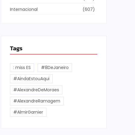
Internacional
(607)
Tags
: miss ES
#8DeJaneiro
#AindaEstouAqui
#AlexandreDeMoraes
#AlexandreRamagem
#AlmirGarnier