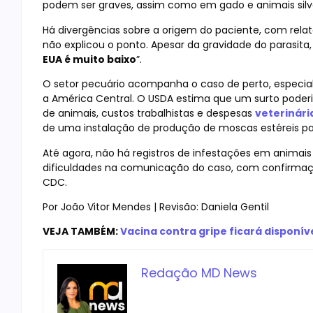
podem ser graves, assim como em gado e animais silve
Há divergências sobre a origem do paciente, com relat
não explicou o ponto. Apesar da gravidade do parasita,
EUA é muito baixo
”.
O setor pecuário acompanha o caso de perto, especi
a América Central. O USDA estima que um surto poder
de animais, custos trabalhistas e despesas
veterinári
de uma instalação de produção de moscas estéreis pa
Até agora, não há registros de infestações em animai
dificuldades na comunicação do caso, com confirma
CDC.
Por João Vitor Mendes | Revisão: Daniela Gentil
VEJA TAMBÉM:
Vacina contra gripe ficará disponív
Redação MD News