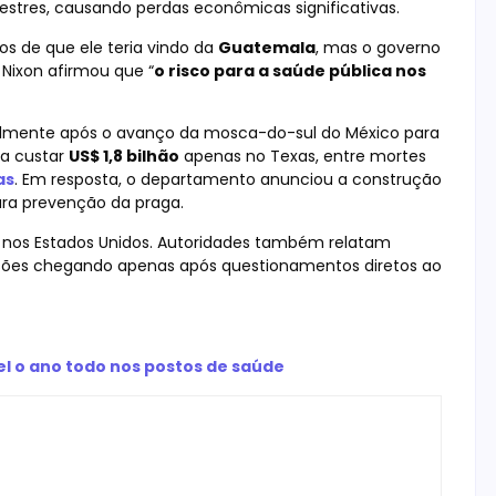
stres, causando perdas econômicas significativas.
os de que ele teria vindo da
Guatemala
, mas o governo
 Nixon afirmou que “
o risco para a saúde pública nos
almente após o avanço da mosca-do-sul do México para
ia custar
US$ 1,8 bilhão
apenas no Texas, entre mortes
as
. Em resposta, o departamento anunciou a construção
ra prevenção da praga.
s nos Estados Unidos. Autoridades também relatam
ções chegando apenas após questionamentos diretos ao
el o ano todo nos postos de saúde