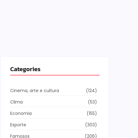
Cinema, a
Os 10
Livro
by
Redaç
O MEC Livr
Categories
digital do
a marca de
consolida
digitais pú
Cinema, arte e cultura
(124)
Leia mai
Clima
(53)
Economia
(155)
Esporte
(303)
Famosos
(206)